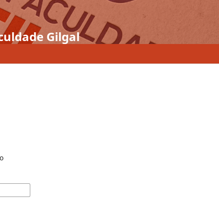
culdade Gilgal
o