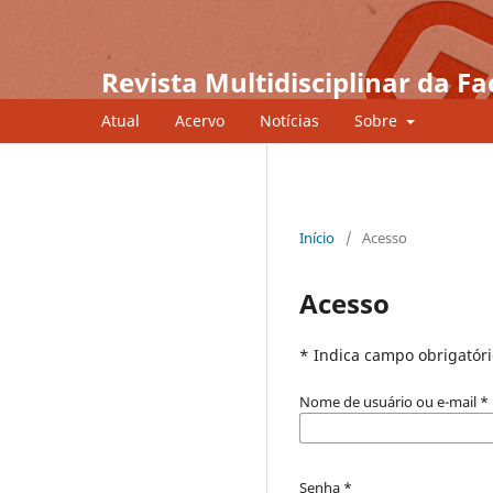
Revista Multidisciplinar da Fa
Atual
Acervo
Notícias
Sobre
Início
/
Acesso
Acesso
* Indica campo obrigatóri
Nome de usuário ou e-mail
*
Senha
*