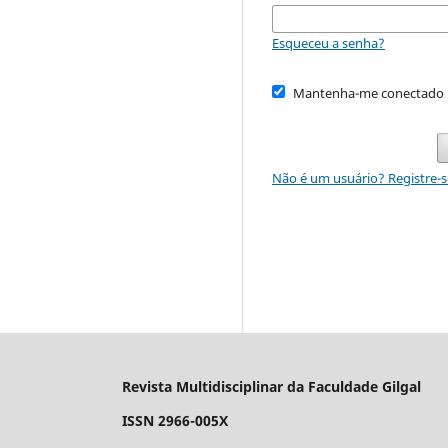
Esqueceu a senha?
Mantenha-me conectado
Não é um usuário? Registre-s
Revista Multidisciplinar da Faculdade Gilgal
ISSN 2966-005X